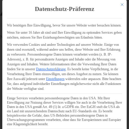
Zum
Mit di
Inhalt
Datenschutz-Präferenz
springen
Wir benötigen Ihre Einwilligung, bevor Sie unsere Website weiter besuchen können.
Wenn Sie unter 16 Jahre alt sind und Ihre Einwilligung zu optionalen Services geben
News
möchten, müssen Sie Ihre Erziehungsberechtigten um Erlaubnis bitten.
Wir verwenden Cookies und andere Technologien auf unserer Website. Einige von
ihnen sind essenziell, während andere uns helfen, diese Website und Ihre Erfahrung
zu verbessern.
Personenbezogene Daten können verarbeitet werden (z. B. IP-
Adressen), z. B. für personalisierte Anzeigen und Inhalte oder die Messung von
Keine Bauabzugsteuer bei Verkabelung von
Anzeigen und Inhalten.
Weitere Informationen über die Verwendung Ihrer Daten
Fertigungsstraßen in Werkhallen
finden Sie in unserer
Datenschutzerklärung
.
Es besteht keine Verpflichtung, in die
Verarbeitung Ihrer Daten einzuwilligen, um dieses Angebot zu nutzen.
Sie können
Bei Verkabelungsarbeiten und der Montage von
Ihre Auswahl jederzeit unter
Einstellungen
widerrufen oder anpassen.
Bitte beachten
Kabelrinnen in Werkhallen von Automobilherstellern
Sie, dass aufgrund individueller Einstellungen möglicherweise nicht alle Funktionen
ist keine Bauabzugsteuer vom Auftraggeber
der Website verfügbar sind.
einzubehalten. Denn die genannten Arbeiten sind
keine Bauleistungen, für…
Einige Services verarbeiten personenbezogene Daten in den USA. Mit Ihrer
3. Juli 2026
Einwilligung zur Nutzung dieser Services willigen Sie auch in die Verarbeitung Ihrer
Daten in den USA gemäß Art. 49 (1) lit. a GDPR ein. Der EuGH stuft die USA als
ein Land mit unzureichendem Datenschutz nach EU-Standards ein. Es besteht
beispielsweise die Gefahr, dass US-Behörden personenbezogene Daten in
Überwachungsprogrammen verarbeiten, ohne dass für Europäerinnen und Europäer
eine Klagemöglichkeit besteht.